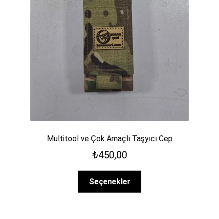
AIRSOFT ÇERİ
KULLANICI HESABI
Multitool ve Çok Amaçlı Taşyıcı Cep
₺
450,00
Bu
Seçenekler
ürünün
birden
fazla