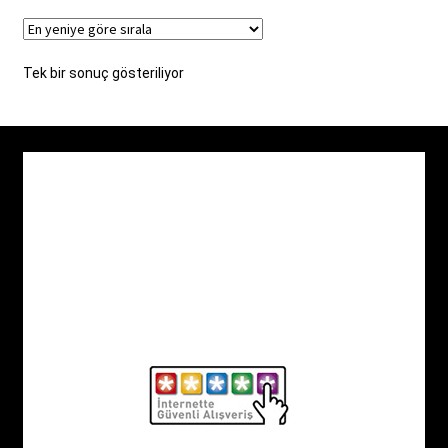
varyasyonu
var.
Seçenekler
Tek bir sonuç gösteriliyor
ürün
sayfasından
seçilebilir
İletişim
Hakkımızda
Mesafeli satış sözleşmesi
Teslimat ve iade şartları