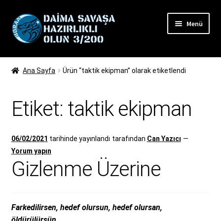
Dolaşıma
İçeriğe
Menü
geç
geç
Alt
BARLAS PLAKA TAŞIYICI SİSTEMİ
menüy
Ana Sayfa
Ürün “taktik ekipman” olarak etiketlendi
genişlet
KEMER SİSTEMLERİ
Etiket:
taktik ekipman
TAŞIYICI CEPLER
Alt
AKSESUAR
06/02/2021
tarihinde yayınlandı
tarafından
Can Yazıcı
—
menüy
Yorum yapın
genişlet
GİYİM
Gizlenme Üzerine
ÇERİWRAP
Farkedilirsen, hedef olursun, hedef olursan,
PEÇLER
öldürülürsün.