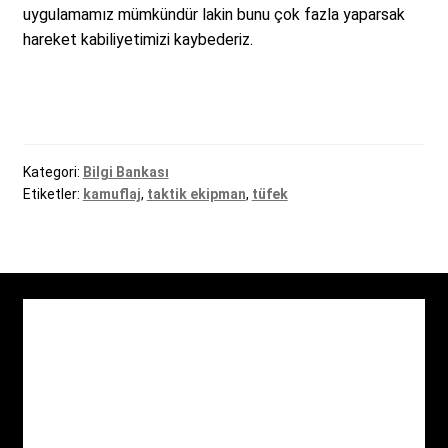
uygulamamız mümkündür lakin bunu çok fazla yaparsak
hareket kabiliyetimizi kaybederiz.
Kategori:
Bilgi Bankası
Etiketler:
kamuflaj
,
taktik ekipman
,
tüfek
İletişim
Hakkımızda
Mesafeli satış sözleşmesi