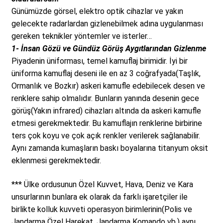
Günümüzde görsel, elektro optik cihazlar ve yakın
AIRSOFT ÇERİ
gelecekte radarlardan gizlenebilmek adına uygulanması
gereken teknikler yöntemler ve isterler…
KULLANICI HESABI
1- İnsan Gözü ve Gündüz Görüş Aygıtlarından Gizlenme
Piyadenin üniforması, temel kamuflaj birimidir. İyi bir
üniforma kamuflaj deseni ile en az 3 coğrafyada(Taşlık,
Ormanlık ve Bozkır) askeri kamufle edebilecek desen ve
renklere sahip olmalıdır. Bunların yanında desenin gece
görüş(Yakın infrared) cihazları altında da askeri kamufle
etmesi gerekmektedir. Bu kamuflajın renklerine birbirine
ters çok koyu ve çok açık renkler verilerek sağlanabilir.
Aynı zamanda kumaşların baskı boyalarına titanyum oksit
eklenmesi gerekmektedir.
*** Ülke ordusunun Özel Kuvvet, Hava, Deniz ve Kara
unsurlarının bunlara ek olarak da farklı işaretçiler ile
birlikte kolluk kuvveti operasyon birimlerinin(Polis ve
Jandarma Özel Harekat, Jandarma Komando vb.) aynı